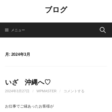
コ
ブログ
ン
テ
ン
ツ
検
メニュー
へ
ス
索:
キ
ッ
月:
2024年3月
プ
いざ 沖縄へ♡
2024年3月27日
/
WPMASTER
/
コメントする
お仕事でご縁あったお客様が