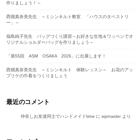
作りましょう！～
西畑真奈美先生 ～ミシンキルト教室 「ハウスのタペストリ
ー」～
福島純子先生 バッグづくり講習～お好きな生地＆ワッペンでオ
リジナルショルダーバッグを作りましょう～
「第55回 ASM OSAKA 2026」に出展します！
西畑真奈美先生 ～ミシンキルト 体験レッスン～ お花のアッ
プリケの巾着をつくりましょう
最近のコメント
仲良しお友達同士でハンドメイドtime
に
wpmaster
より