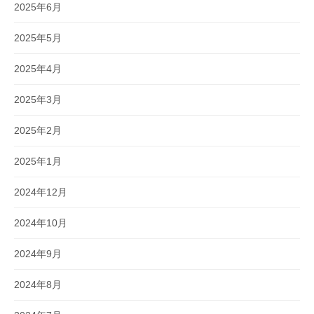
2025年6月
2025年5月
2025年4月
2025年3月
2025年2月
2025年1月
2024年12月
2024年10月
2024年9月
2024年8月