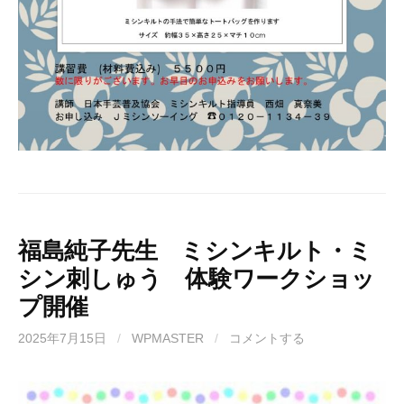
福島純子先生 ミシンキルト・ミ
シン刺しゅう 体験ワークショッ
プ開催
2025年7月15日
/
WPMASTER
/
コメントする