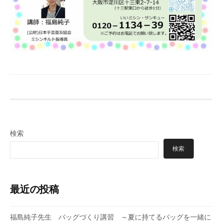
検索
検索
最近の投稿
福島純子先生 バッグづくり講習 ～夏に持てるバッグを一緒に