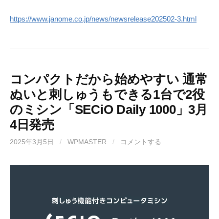
https://www.janome.co.jp/news/newsrelease202502-3.html
コンパクトだから始めやすい 通常
ぬいと刺しゅうもできる1台で2役
のミシン「SECiO Daily 1000」3月
4日発売
2025年3月5日
/
WPMASTER
/
コメントする
動
画
プ
レ