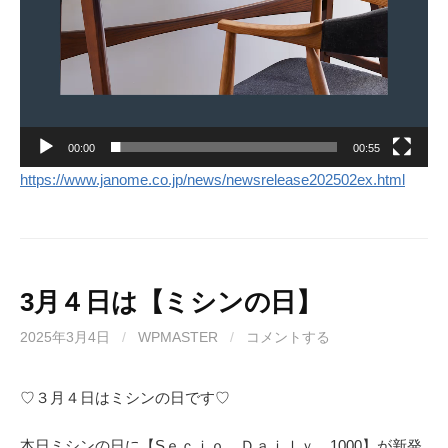
00:00
00:55
https://www.janome.co.jp/news/newsrelease202502ex.html
3月４日は【ミシンの日】
2025年3月4日
/
WPMASTER
/
コメントする
♡３月４日はミシンの日です♡
本日ミシンの日に【Sｅｃｉｏ Ｄａｉｌｙ 1000】が新発