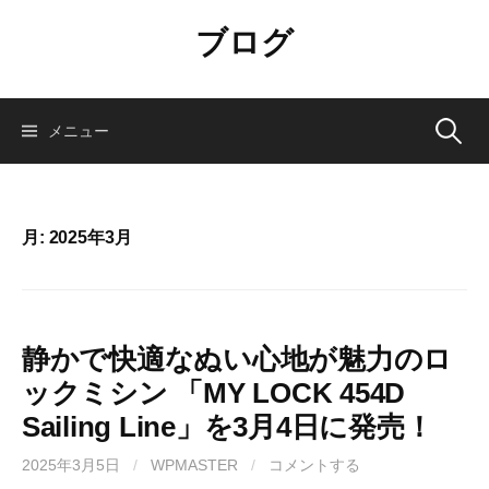
コ
ブログ
ン
テ
ン
ツ
検
メニュー
へ
ス
索:
キ
ッ
月:
2025年3月
プ
静かで快適なぬい心地が魅力のロ
ックミシン 「MY LOCK 454D
Sailing Line」を3月4日に発売！
2025年3月5日
/
WPMASTER
/
コメントする